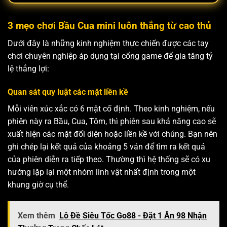
3 mẹo chơi Bầu Cua mini luôn thắng từ cao thủ
Dưới đây là những kinh nghiệm thực chiến được các tay
chơi chuyên nghiệp áp dụng tại cổng game để gia tăng tỷ
lệ thắng lợi:
Quan sát quy luật các mặt liền kề
Mỗi viên xúc xắc có 6 mặt cố định. Theo kinh nghiệm, nếu
phiên này ra Bầu, Cua, Tôm, thì phiên sau khả năng cao sẽ
xuất hiện các mặt đối diện hoặc liền kề với chúng. Bạn nên
ghi chép lại kết quả của khoảng 5 ván để tìm ra kết quả
của phiên diễn ra tiếp theo. Thường thì hệ thống sẽ có xu
hướng lặp lại một nhóm linh vật nhất định trong một
khung giờ cụ thể.
Xem thêm
Lô Đề Siêu Tốc Go88 - Đặt 1 Ăn 98 Nhận