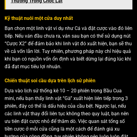
Thưởng Trong Chốc Lát
Kỹ thuật nuôi một cửa duy nhất
Bạn chọn một linh vật ví dụ như Cá và đặt cược vào đó liên
tiếp. Nếu ván đầu chưa ra, ván sau bạn có thể sử dụng nút
“Cược X2” để đảm bảo khi linh vật đó xuất hiện, bạn sẽ thu
về cả vốn lẫn lời. Tuy nhiên, phương pháp này chỉ hiệu quả
khi bạn có nguồn vốn ổn định và biết dừng lại đúng lúc khi
đã đạt mục tiêu lợi nhuận.
Chiến thuật soi cầu dựa trên lịch sử phiên
Dựa vào lịch sử thống kê 10 – 20 phiên trong Bầu Cua
mini, nếu bạn thấy linh vật “Gà” xuất hiện liên tiếp trong 3
phiên, đây có thể là dấu hiệu của cầu bệt. Ngược lại, nếu
các linh vật thay đổi liên tục không theo quy luật, bạn nên
ưu tiên đặt cược nhỏ để thăm dò. Việc quan sát tổng số
tiền cược ở mỗi cửa cũng là một cách để đánh giá xu
hướng của cộng đồng, tuy nhiên không nên luôn luôn đặt