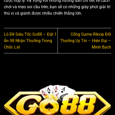
cược hợp lý. Hy vọng với những hướng dẫn chi tiết về cách
chơi và mẹo soi cầu trên, bạn sẽ có những giây phút giải trí
thú vị và giành được nhiều chiến thắng lớn.
Lô Đề Siêu Tốc Go88 – Đặt 1
Cổng Game Rikvip Đổi
Ăn 98 Nhận Thưởng Trong
Thưởng Uy Tín – Hiện Đại –
Chốc Lát
Minh Bạch