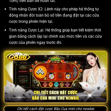
Tôm) trên bàn để hoàn tất.
Tính năng Cược X2: Lệnh này cho phép hệ thống tự
động nhân đôi toàn bộ số tiền đang đặt tại các cửa
cược trong phiên hiện tại.
Tính năng Cược Lại: Hệ thống giúp bạn tiết kiệm thời
gian bằng cách lập lại chính xác mức tiền và các cửa
cược của phiên ngay trước đó.
Chi tiết cách đặt cược Bầu Cua mini cho newbie