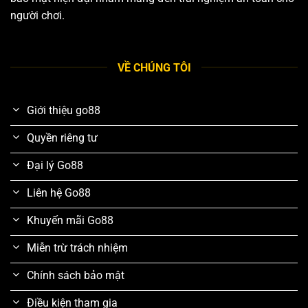
người chơi.
VỀ CHÚNG TÔI
Giới thiệu go88
Quyền riêng tư
Đại lý Go88
Liên hệ Go88
Khuyến mãi Go88
Miễn trừ trách nhiệm
Chính sách bảo mật
Điều kiện tham gia