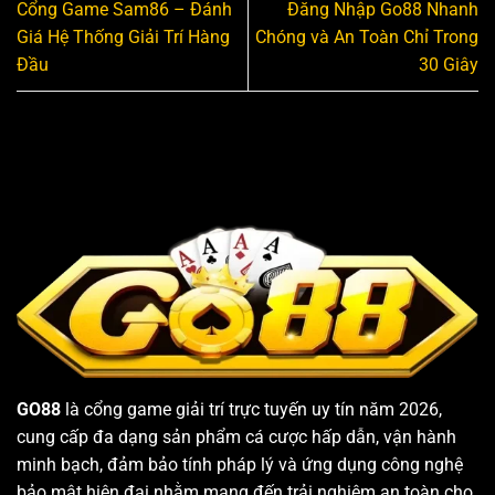
Cổng Game Sam86 – Đánh
Đăng Nhập Go88 Nhanh
Giá Hệ Thống Giải Trí Hàng
Chóng và An Toàn Chỉ Trong
Đầu
30 Giây
GO88
là cổng game giải trí trực tuyến uy tín năm 2026,
cung cấp đa dạng sản phẩm cá cược hấp dẫn, vận hành
minh bạch, đảm bảo tính pháp lý và ứng dụng công nghệ
bảo mật hiện đại nhằm mang đến trải nghiệm an toàn cho