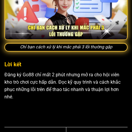
Chỉ bạn cách xử lý khi mắc phải 3 lỗi thường gặp
Lời kết
Đăng ký Go88 chỉ mất 2 phút nhưng mở ra cho hội viên
kho trò chơi cực hấp dẫn. Đọc kỹ quy trình và cách khắc
phục những lỗi trên để thao tác nhanh và thuận lợi hơn
nhé.