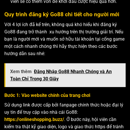
viên sẽ có thêm vốn để khởi đầu cược hiệu quả hơn.
Quy trình đăng ký Go88 chi tiết cho người mới
Với 4 lợi ích đã kể trên, không quá khó hiểu khi đăng ký
Go88 đang trở thành xu hướng trên thị trường giải trí. Nếu
bạn là người mới và muốn sở hữu tài khoản tại cổng game
một cách nhanh chóng thì hãy thực hiện theo các bước
hướng dẫn sau nhé:
Xem thêm
Đăng Nhập Go88 Nhanh Chóng và An
Toàn Chỉ Trong 30 Giây
Bước 1: Vào website chính của trang chơi
Sử dụng link được cấp bởi fanpage chính thức hoặc đại lý
uy tín để truy cập vào nhà cái Go88:
https://onlineshopping.buzz/
. Ở bước này, hội viên cần
kiểm tra thật kỹ giao diện, logo và giao thức https để tránh