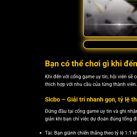
Bạn có thể chơi gì khi đ
Khi đến với cổng game uy tín, hội viên sẽ 
thích hợp với nhu cầu của từng thành viên.
Sicbo – Giải trí nhanh gọn, tỷ lệ 
Đứng đầu tại cổng game uy tín và ghi nhận
giản khi bạn chỉ việc dự đoán đúng tổng điể
Tài: Bạn giành chiến thắng theo tỷ lệ 1:1 