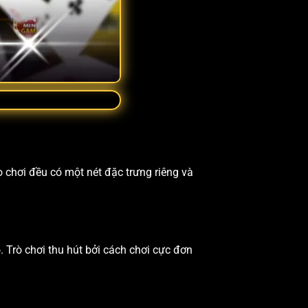
rò chơi đều có một nét đặc trưng riêng và
 Trò chơi thu hút bởi cách chơi cực đơn