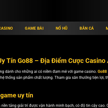
CASINO
GAME BÀI
NỔ HŨ
BẮN CÁ
y Tín Go88 – Địa Điểm Cược Casino 
ởng dành cho những ai có niềm đam mê với game casino.
Go88
 hệ thống sản phẩm chất lượng. Tham gia săn thưởng tiện lợi, 
 game uy tín
 nền tảng giải trí được vận hành minh bạch, có độ tin cậy cao