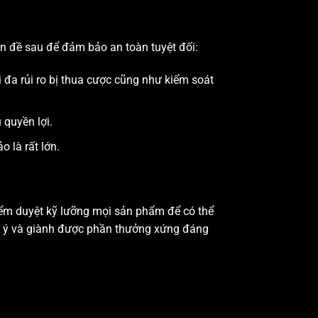
n đề sau để đảm bảo an toàn tuyệt đối:
i đa rủi ro bị thua cược cũng như kiểm soát
 quyền lợi.
o là rất lớn.
 kiểm duyệt kỹ lưỡng mọi sản phẩm để có thể
g ý và giành được phần thưởng xứng đáng