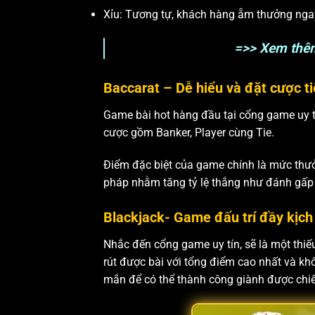
Xỉu: Tương tự, khách hàng ẵm thưởng ngay
=>> Xem thê
Baccarat – Dễ hiểu và đặt cược ti
Game bài hot hàng đầu tại cổng game uy tí
cược gồm Banker, Player cùng Tie.
Điểm đặc biệt của game chính là mức thưởn
pháp nhằm tăng tỷ lệ thắng như đánh gấp 
Blackjack- Game đấu trí đầy kịch 
Nhắc đến cổng game uy tín, sẽ là một thiế
rút được bài với tổng điểm cao nhất và kh
mắn để có thể thành công giành được chiế