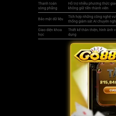
Thanh toán
Hỗ trợ nhiều phương thức giao
sòng phẳng
không giữ tiền thành viên
Tích hợp những công nghệ vượ
Bảo mật dữ liệu
thống giám sát AI chuyên ngh
Giao diện khoa
Thiết kế thân thiện, hình ảnh
học
dụng