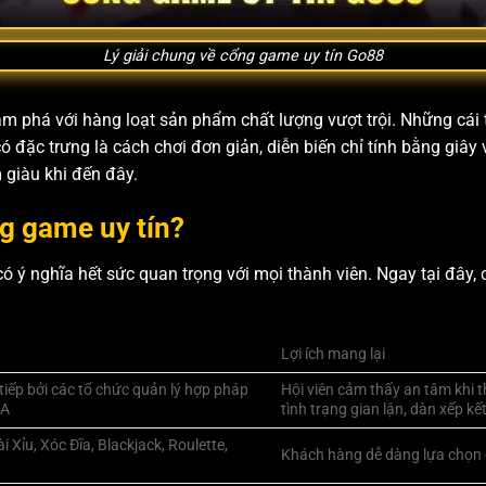
Lý giải chung về cổng game uy tín Go88
ám phá với hàng loạt sản phẩm chất lượng vượt trội. Những cái 
ó đặc trưng là cách chơi đơn giản, diễn biến chỉ tính bằng giâ
 giàu khi đến đây.
g game uy tín?
có ý nghĩa hết sức quan trọng với mọi thành viên. Ngay tại đây, c
Lợi ích mang lại
iếp bởi các tổ chức quản lý hợp pháp
Hội viên cảm thấy an tâm khi th
GA
tình trạng gian lận, dàn xếp kế
i Xỉu, Xóc Đĩa, Blackjack, Roulette,
Khách hàng dễ dàng lựa chọn