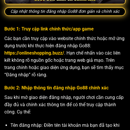
Cập nhật thông tin đăng nhập Go88 đơn giản và chính xác
Bước 1: Truy cập link chính thức/app game
Các bạn cần truy cập vào website chính thức hoặc mở ứng
dụng trước khi thực hiện đăng nhập Go88:
https://onlineshopping.buzz/
. Hạn chế nhấn vào các liên
kết không rõ nguồn gốc hoặc trang web giả mạo. Trên
trang chính hoặc giao diện ứng dụng, bạn sẽ tìm thấy mục
“Đăng nhập” rõ ràng.
Bước 2: Nhập thông tin đăng nhập Go88 chính xác
Sau khi mở giao diện đăng nhập, người chơi cần cung cấp
đầy đủ và chính xác thông tin để có thể truy cập thành
công. Cụ thể:
Tên đăng nhập: Điền tên tài khoản mà bạn đã tạo khi