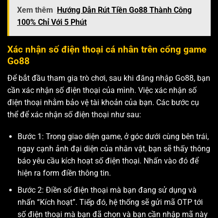
Xem thêm
Hướng Dẫn Rút Tiền Go88 Thành Công
100% Chỉ Với 5 Phút
Xác nhận số điện thoại cá nhân trên cổng game
Go88
Để bắt đầu tham gia trò chơi, sau khi đăng nhập Go88, bạn
cần xác nhận số điện thoại của mình. Việc xác nhận số
điện thoại nhằm bảo vệ tài khoản của bạn. Các bước cụ
thể để xác nhận số điện thoại như sau:
Bước 1: Trong giao diện game, ở góc dưới cùng bên trái,
ngay cạnh ảnh đại diện của nhân vật, bạn sẽ thấy thông
báo yêu cầu kích hoạt số điện thoại. Nhấn vào đó để
hiện ra form điền thông tin.
Bước 2: Điền số điện thoại mà bạn đang sử dụng và
nhấn “Kích hoạt”. Tiếp đó, hệ thống sẽ gửi mã OTP tới
số điện thoại mà bạn đã chọn và bạn cần nhập mã này