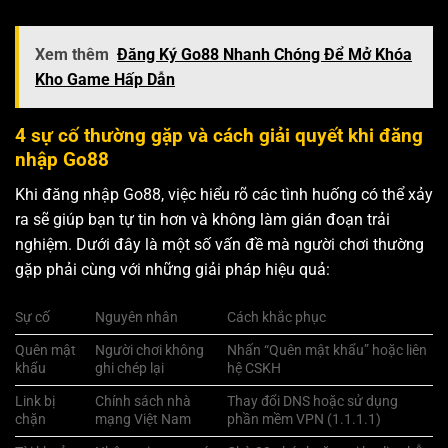
Xem thêm
Đăng Ký Go88 Nhanh Chóng Để Mở Khóa
Kho Game Hấp Dẫn
4 sự cố thường gặp và cách giải quyết khi đăng
nhập Go88
Khi đăng nhập Go88, việc hiểu rõ các tình huống có thể xảy
ra sẽ giúp bạn tự tin hơn và không làm gián đoạn trải
nghiệm. Dưới đây là một số vấn đề mà người chơi thường
gặp phải cùng với những giải pháp hiệu quả:
Sự cố
Nguyên nhân
Cách khắc phục
Quên mật
Người chơi không
Nhấn “Quên mật khẩu” hoặc liên
khẩu
ghi chép lại
hệ CSKH
Link bị
Chính sách nhà
Thay đổi DNS hoặc sử dụng
chặn
mạng Việt Nam
phần mềm VPN (1.1.1.1)