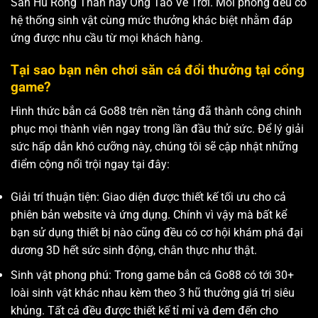
Săn Hũ Rồng Thần hay Ông Táo Về Trời. Mỗi phòng đều có
hệ thống sinh vật cùng mức thưởng khác biệt nhằm đáp
ứng được nhu cầu từ mọi khách hàng.
Tại sao bạn nên chơi săn cá đổi thưởng tại cổng
game?
Hình thức bắn cá Go88 trên nền tảng đã thành công chinh
phục mọi thành viên ngay trong lần đầu thử sức. Để lý giải
sức hấp dẫn khó cưỡng này, chúng tôi sẽ cập nhật những
điểm cộng nổi trội ngay tại đây:
Giải trí thuận tiện: Giao diện được thiết kế tối ưu cho cả
phiên bản website và ứng dụng. Chính vì vậy mà bất kể
bạn sử dụng thiết bị nào cũng đều có cơ hội khám phá đại
dương 3D hết sức sinh động, chân thực như thật.
Sinh vật phong phú: Trong game bắn cá Go88 có tới 30+
loài sinh vật khác nhau kèm theo 3 hũ thưởng giá trị siêu
khủng. Tất cả đều được thiết kế tỉ mỉ và đem đến cho