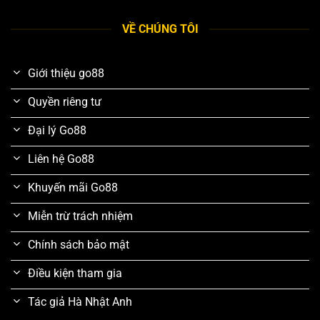
VỀ CHÚNG TÔI
Giới thiệu go88
Quyền riêng tư
Đại lý Go88
Liên hệ Go88
Khuyến mãi Go88
Miễn trừ trách nhiệm
Chính sách bảo mật
Điều kiện tham gia
Tác giả Hà Nhật Anh