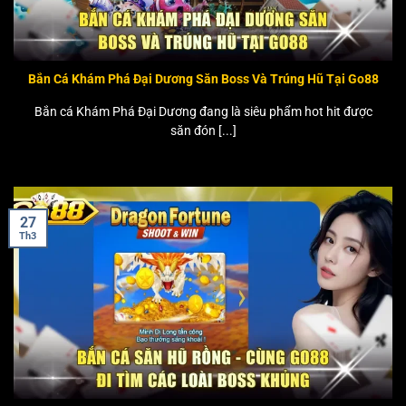
Bắn Cá Khám Phá Đại Dương Săn Boss Và Trúng Hũ Tại Go88
Bắn cá Khám Phá Đại Dương đang là siêu phẩm hot hit được
săn đón [...]
27
Th3