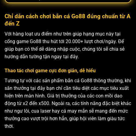
Chỉ dẫn cách chơi bắn cá Go88 đúng chuẩn từ A
đến Z
Với hàng loạt ưu điểm như trên giúp hạng mục này tại
cổng game Go88 thu hút tới 20.000+ lượt chơi/ngày. Để
giúp bạn có thể dễ dàng nhập cuộc, chúng tôi sẽ chia sẻ
hướng dẫn tường tận ngay tại đây.
Thao tác chơi game cực đơn giản, dễ hiểu
Tương tự với các sản phẩm bắn cá Go88 thông thường, khi
săn thưởng tại đây bạn chỉ cần tiêu diệt các mục tiêu xuất
hiện trên màn hình. Giá trị thưởng của các con mồi dao
động từ x2 đến x500. Ngoài ra, các tính năng đặc biệt khác
như ngư lôi, cua laser hay cá may mắn sẽ mang đến mức
thưởng cao vượt trội hơn hẳn, giúp hội viên làm giàu tức
thời.