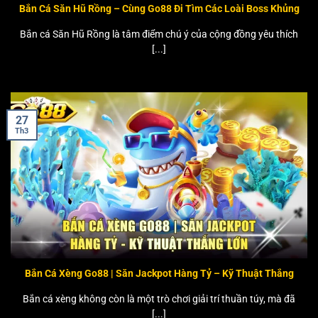
Bắn Cá Săn Hũ Rồng – Cùng Go88 Đi Tìm Các Loài Boss Khủng
Bắn cá Săn Hũ Rồng là tâm điểm chú ý của cộng đồng yêu thích
[...]
27
Th3
Bắn Cá Xèng Go88 | Săn Jackpot Hàng Tỷ – Kỹ Thuật Thắng
Bắn cá xèng không còn là một trò chơi giải trí thuần túy, mà đã
[...]