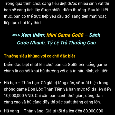
Trong quá trình chơi, càng tiêu diệt được nhiều sinh vật thì
bạn sẽ càng tích lũy được nhiều điểm thưởng. Sau khi kết
thúc, bạn có thể trực tiếp yêu cầu đổi sang tiền mặt hoặc
tiếp tục chơi tùy thích.
=>> Xem thêm:
Mini Game Go88
– Sảnh
Cược Nhanh, Tỷ Lệ Trả Thưởng Cao
Thưởng siêu khủng với cơ chế đặc biệt
Điểm đặc biệt nhất khi chơi bắn cá Go88 trên cổng game
chính là cơ hội khui hũ thưởng với giá trị hậu hĩnh, chi tiết:
Hũ bạc – Thần bạc: Có giá trị tăng dần, sẽ xuất hiện trong
phòng game Đón Lộc Thần Tiền và hạn mức tối đa lên đến
10,000,000 VND. Chỉ cần bạn canh thời gian, dùng đạn
càng cao và hũ càng đầy thì xác suất thắng càng lớn.
Hũ vàng – Thần vàng: Giá trị tối đa lên đến 80,000,000