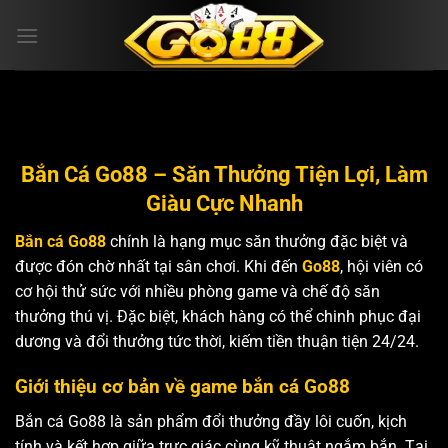
Bỏ
qua
nội
dung
Bắn Cá Go88 – Săn Thưởng Tiện Lợi, Làm
Giàu Cực Nhanh
Bắn cá Go88
chính là hạng mục săn thưởng đặc biệt và
được đón chờ nhất tại sân chơi. Khi đến
Go88
, hội viên có
cơ hội thử sức với nhiều phòng game và chế độ săn
thưởng thú vị. Đặc biệt, khách hàng có thể chinh phục đại
dương và đổi thưởng tức thời, kiếm tiền thuận tiện 24/24.
Giới thiệu cơ bản về game bắn cá Go88
Bắn cá Go88 là sản phẩm đổi thưởng đầy lôi cuốn, kịch
tính và kết hợp giữa trực giác cùng kỹ thuật ngắm bắn. Tại