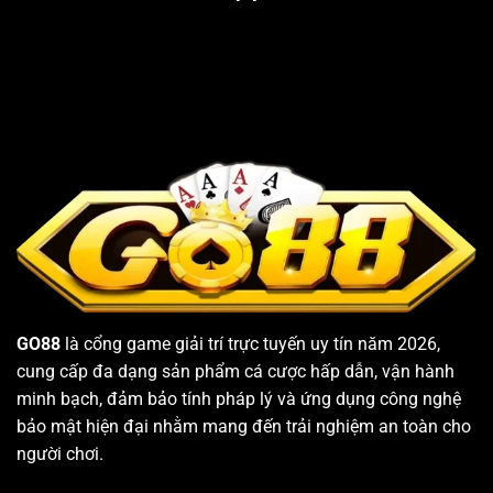
GO88
là cổng game giải trí trực tuyến uy tín năm 2026,
cung cấp đa dạng sản phẩm cá cược hấp dẫn, vận hành
minh bạch, đảm bảo tính pháp lý và ứng dụng công nghệ
bảo mật hiện đại nhằm mang đến trải nghiệm an toàn cho
người chơi.