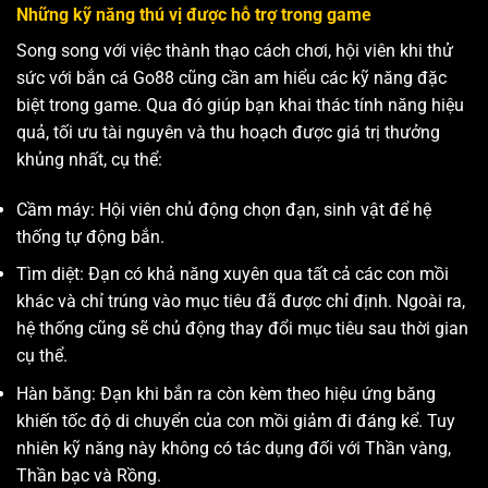
Những kỹ năng thú vị được hỗ trợ trong game
Song song với việc thành thạo cách chơi, hội viên khi thử
sức với bắn cá Go88 cũng cần am hiểu các kỹ năng đặc
biệt trong game. Qua đó giúp bạn khai thác tính năng hiệu
quả, tối ưu tài nguyên và thu hoạch được giá trị thưởng
khủng nhất, cụ thể:
Cầm máy: Hội viên chủ động chọn đạn, sinh vật để hệ
thống tự động bắn.
Tìm diệt: Đạn có khả năng xuyên qua tất cả các con mồi
khác và chỉ trúng vào mục tiêu đã được chỉ định. Ngoài ra,
hệ thống cũng sẽ chủ động thay đổi mục tiêu sau thời gian
cụ thể.
Hàn băng: Đạn khi bắn ra còn kèm theo hiệu ứng băng
khiến tốc độ di chuyển của con mồi giảm đi đáng kể. Tuy
nhiên kỹ năng này không có tác dụng đối với Thần vàng,
Thần bạc và Rồng.