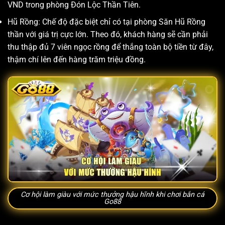
VND trong phòng Đón Lộc Thần Tiên.
Hũ Rồng: Chế độ đặc biệt chỉ có tại phòng Săn Hũ Rồng
thần với giá trị cực lớn. Theo đó, khách hàng sẽ cần phải
thu thập đủ 7 viên ngọc rồng để thắng toàn bộ tiền từ đây,
thậm chí lên đến hàng trăm triệu đồng.
Cơ hội làm giàu với mức thưởng hậu hĩnh khi chơi bắn cá
Go88