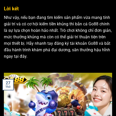
Lời kết
Như vậy, nếu bạn đang tìm kiếm sản phẩm vừa mang tính
giải trí và có cơ hội kiếm tiền khủng thì bắn cá Go88 chính
là sự lựa chọn hoàn hảo nhất. Trò chơi không chỉ đơn giản,
mức thưởng khủng mà còn có thể giải trí thuận tiện trên
mọi thiết bị. Hãy nhanh tay đăng ký tài khoản Go88 và bắt
đầu hành trình khám phá đại dương, săn thưởng hậu hĩnh
ngay tại đây.
27
Th3